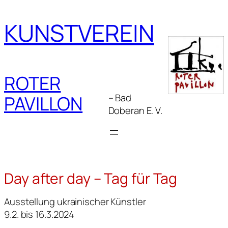
Zum
Inhalt
KUNSTVEREIN
springen
ROTER
– Bad
PAVILLON
Doberan E. V.
Day after day – Tag für Tag
Ausstellung ukrainischer Künstler
9.2. bis 16.3.2024