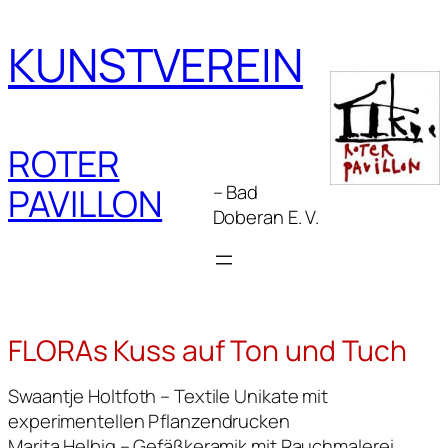
Zum
Inhalt
KUNSTVEREIN
springen
ROTER
– Bad
PAVILLON
Doberan E. V.
FLORAs Kuss auf Ton und Tuch
Swaantje Holtfoth – Textile Unikate mit
experimentellen Pflanzendrucken
Marita Helbig – Gefäßkeramik mit Rauchmalerei